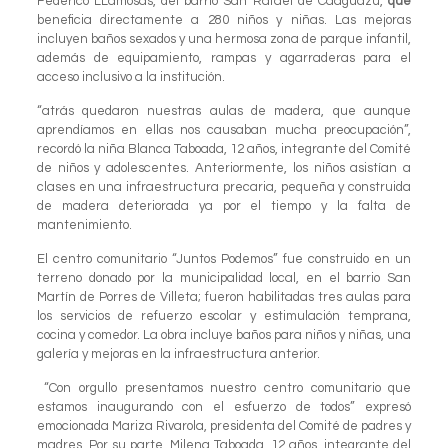
Federico LLamosas, del barrio San Rafael de Caaguazú,
que
beneficia directamente a 280 niños y niñas. Las mejoras
incluyen baños sexados y una hermosa zona de parque infantil,
además de equipamiento, rampas y agarraderas para el
acceso inclusivo a la institución.
“atrás quedaron nuestras aulas de madera, que aunque
aprendíamos en ellas nos causaban mucha preocupación”,
recordó la niña Blanca Taboada, 12 años, integrante del Comité
de niños y adolescentes. Anteriormente, los niños asistían a
clases en una infraestructura precaria, pequeña y construida
de madera deteriorada ya por el tiempo y la falta de
mantenimiento.
El centro comunitario “Juntos Podemos” fue construido en un
terreno donado por la municipalidad local, en el barrio San
Martín de Porres de Villeta; fueron habilitadas tres aulas para
los servicios de refuerzo escolar y estimulación temprana,
cocina y comedor. La obra incluye baños para niños y niñas, una
galería y mejoras en la infraestructura anterior.
“Con orgullo presentamos nuestro centro comunitario que
estamos inaugurando con el esfuerzo de todos” expresó
emocionada Mariza Rivarola, presidenta del Comité de padres y
madres. Por su parte, Milena Taboada, 12 años, integrante del