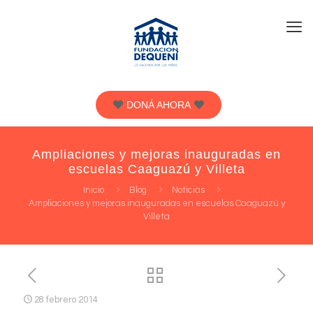
DONÁ AHORA
Ampliaciones y mejoras inauguradas en
escuelas Caaguazú y Villeta
Inicio
Blog
Noticias
Ampliaciones y mejoras inauguradas en escuelas Caaguazú y
Villeta
28 febrero 2014