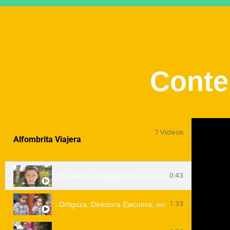
Conte
7 Vídeos
Alfombrita Viajera
Campaña “Gracias Maina, Gracias Paino“ - Fundación Dequení
0:43
equení | Andreza Ortigoza, Directora Ejecutiva, nos cuenta que hace 
1:33