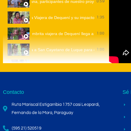
Conocé a Ainara y Aitana, participantes de nuestro proyecto Alfombrita Via
0:59
La Alfombrita Viajera de Dequení y su impacto en los niños
1:35
La alfombrita viajera de Dequení llega a Luque
1:00
brita Viajera” llega a San Cayetano de Luque para estimular a niños 
1:00
Proyecto Alfombrita Viajera - Primera Infancia
1:01
Contacto
Sé 
Ruta Mariscal Estigarribia 1757 casi Leopardi,
Fernando de la Mora, Paraguay
(595 21) 520519