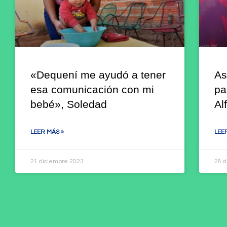
«Dequení me ayudó a tener
As
esa comunicación con mi
pa
bebé», Soledad
Al
LEER MÁS »
LEE
21 diciembre 2023
28 d