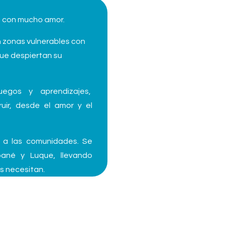
s con mucho amor.
n zonas vulnerables con
que despiertan su
uegos y aprendizajes,
r, desde el amor y el
 a las comunidades. Se
pané y Luque, llevando
s necesitan.