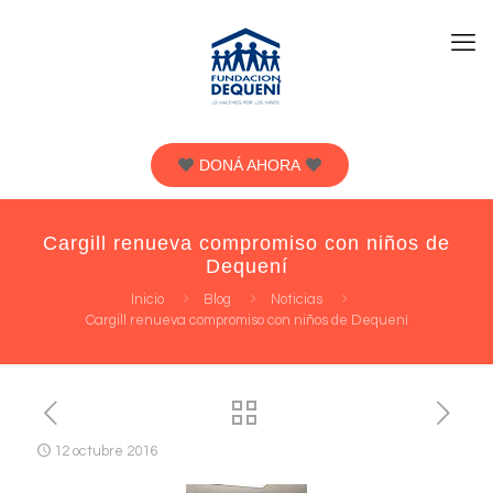
DONÁ AHORA
Cargill renueva compromiso con niños de
Dequení
Inicio
Blog
Noticias
Cargill renueva compromiso con niños de Dequení
12 octubre 2016