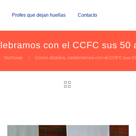
Profes que dejan huellas
Contacto
elebramos con el CCFC sus 50 
Noticias
Como aliados, celebramos con el CCFC sus 5