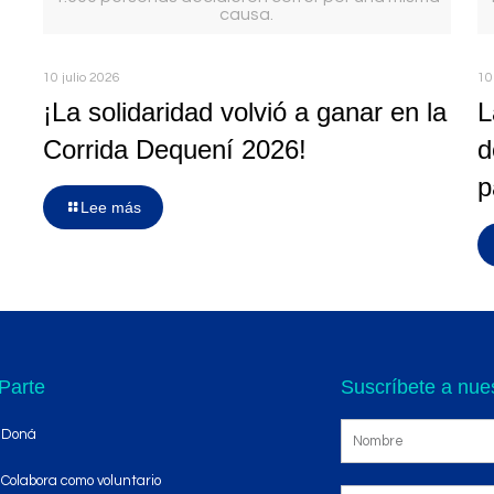
causa.
10 julio 2026
10
¡La solidaridad volvió a ganar en la
L
Corrida Dequení 2026!
d
p
Lee más
Parte
Suscríbete a nues
Doná
Colabora como voluntario