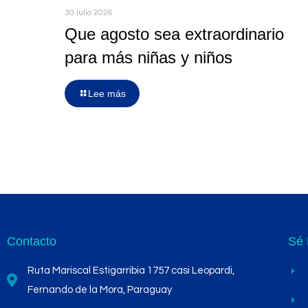
30 julio 2026
Que agosto sea extraordinario
para más niñas y niños
Lee más
Contacto
Sé 
Ruta Mariscal Estigarribia 1757 casi Leopardi,
Fernando de la Mora, Paraguay