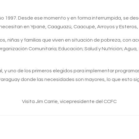
o 1997. Desde ese momento y en forma interrumpida, se desar
ecesitan en Ypané, Caaguazú, Caacupé, Arroyos y Esteros, J.
ños, niñas y familias que viven en situación de pobreza, con 
a Organización Comunitaria; Educación; Salud y Nutrición; Agua
l, y uno de los primeros elegidos para implementar program
 Paraguay donde las necesidades son mayores, lo que esto sig
Visita Jim Carrie, vicepresidente del CCFC