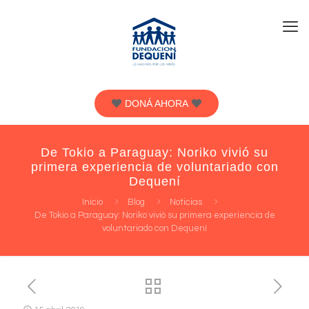
DONÁ AHORA
De Tokio a Paraguay: Noriko vivió su
primera experiencia de voluntariado con
Dequení
Inicio
Blog
Noticias
De Tokio a Paraguay: Noriko vivió su primera experiencia de
voluntariado con Dequení