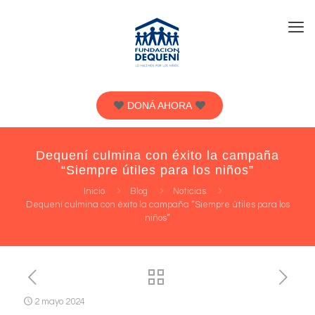
DONÁ AHORA
Dequení culmina con éxito la campaña
“Siempre útiles para los niños”
Inicio
Blog
Noticias
Dequení culmina con éxito la campaña “Siempre útiles para los
niños”
2 mayo 2024