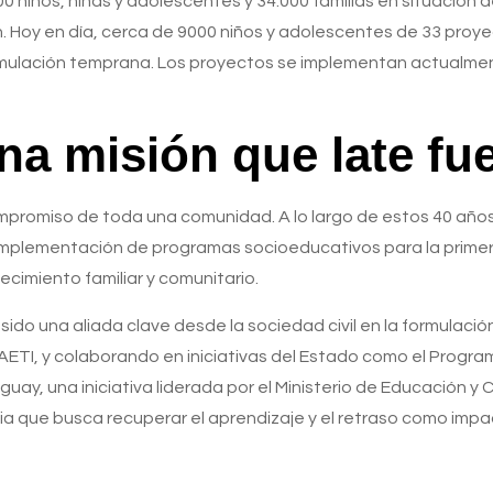
00 niños, niñas y adolescentes y 34.000 familias en situación d
 Hoy en día, cerca de 9000 niños y adolescentes de 33 proy
timulación temprana. Los proyectos se implementan actualme
na misión que late fu
ompromiso de toda una comunidad. A lo largo de estos 40 año
a implementación de programas socioeducativos para la primera 
ecimiento familiar y comunitario.
do una aliada clave desde la sociedad civil en la formulación
TI, y colaborando en iniciativas del Estado como el Program
aguay,
una iniciativa liderada por el Ministerio de Educación y
cia que busca recuperar el aprendizaje y el retraso como imp