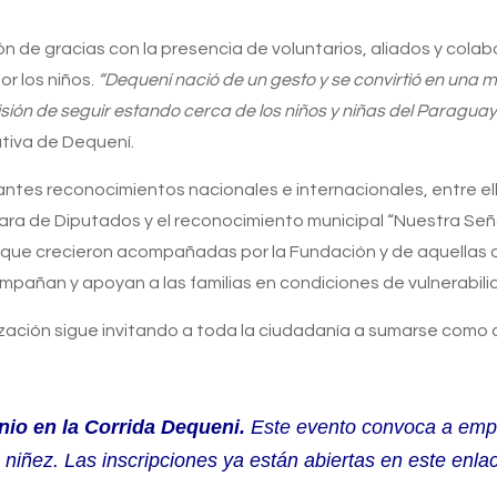
 de gracias con la presencia de voluntarios, aliados y cola
r los niños.
“Dequení nació de un gesto y se convirtió en una 
ión de seguir estando cerca de los niños y niñas del Paraguay
tiva de Dequení.
ntes reconocimientos nacionales e internacionales, entre ello
ra de Diputados y el reconocimiento municipal “Nuestra Señor
s que crecieron acompañadas por la Fundación y de aquellas
añan y apoyan a las familias en condiciones de vulnerabili
ización sigue invitando a toda la ciudadanía a sumarse como 
nio en la Corrida Dequeni.
Este evento convoca a emp
 niñez. Las inscripciones ya están abiertas en
este
enla