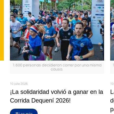
1.600 personas decidieron correr por una misma
causa.
10 julio 2026
10
¡La solidaridad volvió a ganar en la
L
Corrida Dequení 2026!
d
p
Lee más