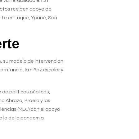
e vulnerabilidad en 31
ectos reciben apoyo de
nte en Luque, Ypané, San
erte
s, su modelo de intervención
infancia, la niñez escolar y
 de políticas públicas,
a Abrazo, Proela y las
 Ciencias (MEC) con el apoyo
acto de la pandemia.