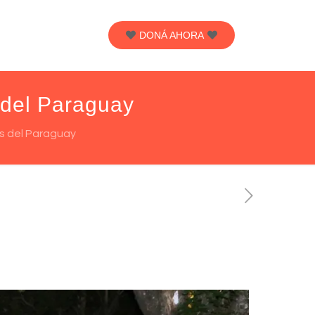
DONÁ AHORA
 del Paraguay
os del Paraguay