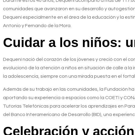
Durante estos 40 años, Dequení acompañó a más de 117.0
comunidades que avanzaron en su desarrollo y autogestión.
Dequení especialmente en el área de la educación y la es
Antonio y Fernando de la Mora.
Cuidar a los niños: u
Dequení nació del corazón de los jóvenes y creció con el c
evolucionó de la atención a niños en situación de calle a l
la adolescencia, siempre con una mirada puesta en el fortal
Además de su trabajo en las comunidades, la Fundación ha si
aportando su experiencia a espacios como la COETI y CONAE
Tutorías Telefónicas para acelerar los aprendizajes en Par
del Banco Interamericano de Desarrollo (BID), una experien
Celebración y acción