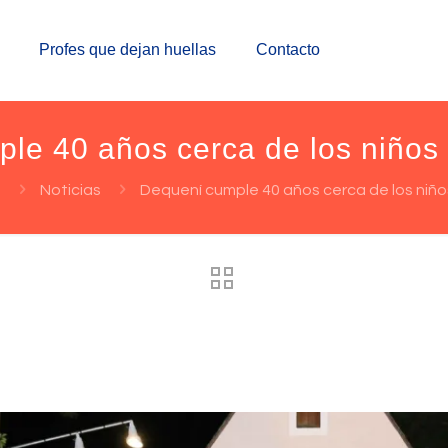
Profes que dejan huellas
Contacto
le 40 años cerca de los niños
g
Noticias
Dequení cumple 40 años cerca de los niñ