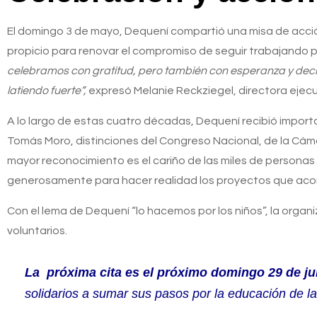
El domingo 3 de mayo, Dequení compartió una misa de acción
propicio para renovar el compromiso de seguir trabajando po
celebramos con gratitud, pero también con esperanza y decis
latiendo fuerte”,
expresó Melanie Reckziegel, directora ejecu
A lo largo de estas cuatro décadas, Dequení recibió importa
Tomás Moro, distinciones del Congreso Nacional, de la Cáma
mayor reconocimiento es el cariño de las miles de persona
generosamente para hacer realidad los proyectos que acomp
Con el lema de Dequení “lo hacemos por los niños”, la organ
voluntarios.
La próxima cita es
el próximo domingo 29 de ju
solidarios a sumar sus pasos por la educación de la