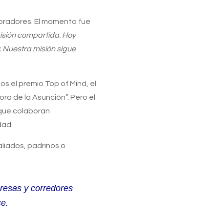
boradores. El momento fue
misión compartida. Hoy
. Nuestra misión sigue
s el premio Top of Mind, el
a de la Asunción”. Pero el
 que colaboran
dad.
aliados, padrinos o
resas y corredores
ce.