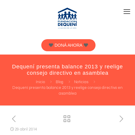
DONÁ AHORA
Dequení presenta balance 2013 y reelige
consejo directivo en asamblea
Inicio
Blog
Noticias
Dequení presenta balance 2013 y reelige consejo directivo en
asamblea
29 abril 2014