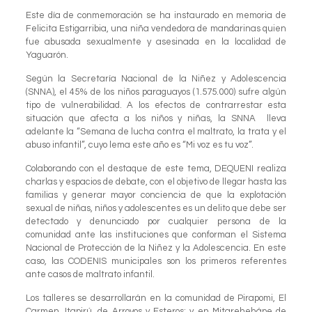
Este día de conmemoración se ha instaurado en memoria de
Felicita Estigarribia, una niña vendedora de mandarinas quien
fue abusada sexualmente y asesinada en la localidad de
Yaguarón.
Según la Secretaría Nacional de la Niñez y Adolescencia
(SNNA), el 45% de los niños paraguayos (1.575.000) sufre algún
tipo de vulnerabilidad. A los efectos de contrarrestar esta
situación que afecta a los niños y niñas, la SNNA lleva
adelante la “Semana de lucha contra el maltrato, la trata y el
abuso infantil”, cuyo lema este año es “Mi voz es tu voz”.
Colaborando con el destaque de este tema, DEQUENI realiza
charlas y espacios de debate, con el objetivo de llegar hasta las
familias y generar mayor conciencia de que la explotación
sexual de niñas, niños y adolescentes es un delito que debe ser
detectado y denunciado por cualquier persona de la
comunidad ante las instituciones que conforman el Sistema
Nacional de Protección de la Niñez y la Adolescencia. En este
caso, las CODENIS municipales son los primeros referentes
ante casos de maltrato infantil.
Los talleres se desarrollarán en la comunidad de Pirapomi, El
Carmen, Itapirú, de Arroyos y Esteros; y en Mitarehehápe de