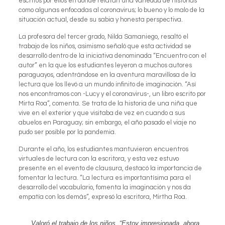
escritos por ellos en donde relatan una variedad de historias
como algunas enfocadas al coronavirus; lo bueno y lo malo de la
situación actual, desde su sabia y honesta perspectiva.
La profesora del tercer grado, Nilda Samaniego, resaltó el
trabajo de los niños, asimismo señaló que esta actividad se
desarrolló dentro de la iniciativa denominada “Encuentro con el
autor” en la que los estudiantes leyeron a muchos autores
paraguayos, adentrándose en la aventura maravillosa de la
lectura que los llevó a un mundo infinito de imaginación. “Así
nos encontramos con -Lucy y el coronavirus-, un libro escrito por
Mirta Roa”, comenta. Se trata de la historia de una niña que
vive en el exterior y que visitaba de vez en cuando a sus
abuelos en Paraguay; sin embargo, el año pasado el viaje no
pudo ser posible por la pandemia.
Durante el año, los estudiantes mantuvieron encuentros
virtuales de lectura con la escritora, y esta vez estuvo
presente en el evento de clausura, destacó la importancia de
fomentar la lectura. “La lectura es importantísima para el
desarrollo del vocabulario, fomenta la imaginación y nos da
empatía con los demás”, expresó la escritora, Mirtha Roa.
Valoró el trabajo de los niños. “Estoy impresionada, ahora