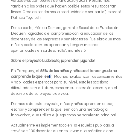
verdaderos campeones del año 2020 y 2021. Felicitamos
también a los profes que hacen posible estos resultados tan
lindos. Gracias por darnos la oportunidad de ser parte”, expresó
Patricia Toyotoshi.
Por su parte, Mónica Romero, gerente Social de la Fundación
Dequení, agradeció el compromiso con la educación de los
docentes y de las empresas y benefactores. “Celebro que más
niños y adolescentes aprendan y tengan mejores
oportunidades en su desarrollo”, manifestó.
Sobre el proyecto Ludolecto, ¡aprender jugando!
En Paraguay, el
55% de los niños y niñas del tercer grado no
comprende lo que lee
[i]
. Muchos no alcanzan los conocimientos
y habilidades esperados para su nivel, esto les ocasiona
dificultades en el futuro; como en su inserción laboral y en el
desarrollo de su proyecto de vida.
Por medio de este proyecto, niñas y niños aprenden a leer,
escribir y comprenden lo que leen con una metodología
innovadora, que utiliza el juego como herramienta principal.
Actualmente es implementado en 18 escuelas públicas, a
través de 130 docentes quienes llevan a la práctica dicha