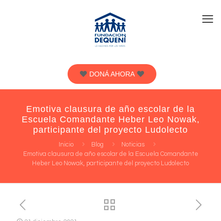
DONÁ AHORA
Emotiva clausura de año escolar de la
Escuela Comandante Heber Leo Nowak,
participante del proyecto Ludolecto
Inicio
Blog
Noticias
Emotiva clausura de año escolar de la Escuela Comandante
Heber Leo Nowak, participante del proyecto Ludolecto