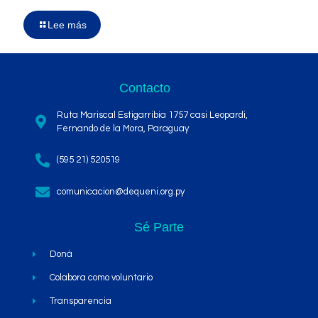
Lee más
Contacto
Ruta Mariscal Estigarribia 1757 casi Leopardi,
Fernando de la Mora, Paraguay
(595 21) 520519
comunicacion@dequeni.org.py
Sé Parte
Doná
Colabora como voluntario
Transparencia