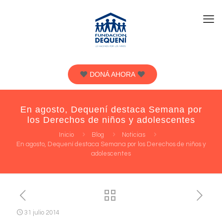
DONÁ AHORA
En agosto, Dequení destaca Semana por
los Derechos de niños y adolescentes
Inicio
Blog
Noticias
En agosto, Dequení destaca Semana por los Derechos de niños y
adolescentes
31 julio 2014