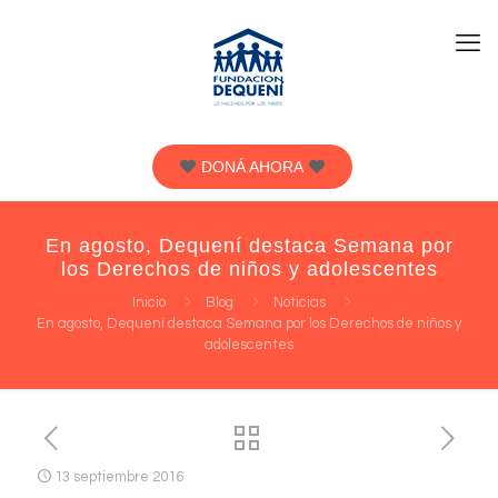
DONÁ AHORA
En agosto, Dequení destaca Semana por
los Derechos de niños y adolescentes
Inicio
Blog
Noticias
En agosto, Dequení destaca Semana por los Derechos de niños y
adolescentes
13 septiembre 2016