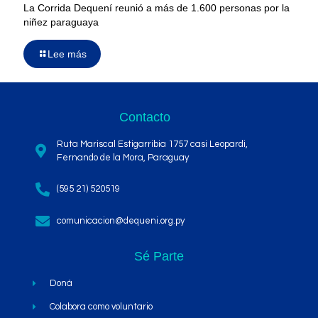
La Corrida Dequení reunió a más de 1.600 personas por la
niñez paraguaya
Lee más
Contacto
Ruta Mariscal Estigarribia 1757 casi Leopardi,
Fernando de la Mora, Paraguay
(595 21) 520519
comunicacion@dequeni.org.py
Sé Parte
Doná
Colabora como voluntario