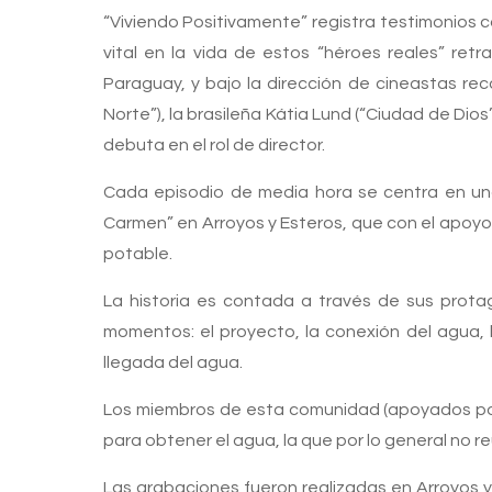
“Viviendo Positivamente” registra testimonios 
vital en la vida de estos “héroes reales” ret
Paraguay, y bajo la dirección de cineastas rec
Norte”), la brasileña Kátia Lund (“Ciudad de Dios
debuta en el rol de director.
Cada episodio de media hora se centra en una 
Carmen” en Arroyos y Esteros, que con el apoyo d
potable.
La historia es contada a través de sus protag
momentos: el proyecto, la conexión del agua, 
llegada del agua.
Los miembros de esta comunidad (apoyados p
para obtener el agua, la que por lo general no 
Las grabaciones fueron realizadas en Arroyos y