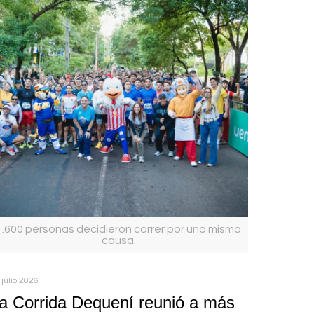
1.600 personas decidieron correr por una misma
causa.
 julio 2026
a Corrida Dequení reunió a más