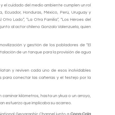
 y el cuidado del medio ambiente cumplen un rol
ia, Ecuador, Honduras, México, Perú, Uruguay y
 Otro Lado”, “La Otra Familia”, “Los Héroes del
) junto al actor chileno Gonzalo Valenzuela, quien
ovilización y gestión de los pobladores de “El
nstalación de un tanque para la provisión de agua
elatan y reviven cada uno de esos inolvidables
para conectar las cañerías y el festejo por la
an caminar kilómetros, hasta un ykua o un arroyo,
ran esfuerzo que implicaba su acarreo.
 National Geographic Channel junto a
Coca-Cola