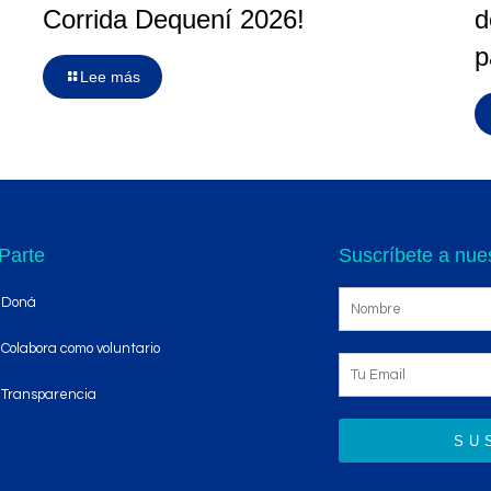
Corrida Dequení 2026!
d
p
Lee más
Parte
Suscríbete a nues
Doná
Colabora como voluntario
Transparencia
SU