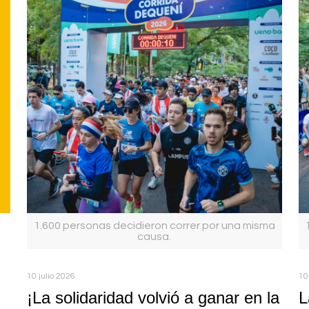
1.600 personas decidieron correr por una misma
causa.
10 julio 2026
10
¡La solidaridad volvió a ganar en la
L