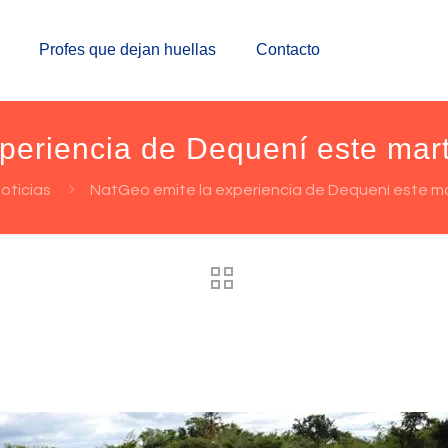
Profes que dejan huellas
Contacto
periencia de Dequení este mar
oticias
NatGeo emite la experiencia de Dequení este m