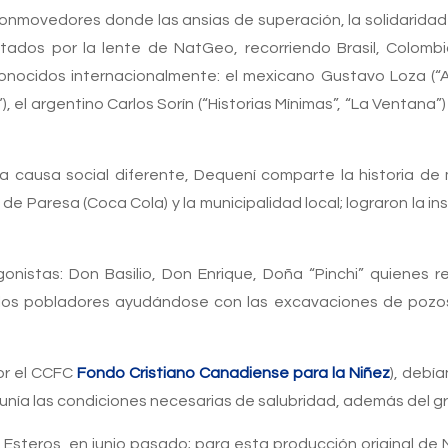
conmovedores donde las ansias de superación, la solidaridad
ratados por la lente de NatGeo, recorriendo Brasil, Colomb
onocidos internacionalmente: el mexicano Gustavo Loza (“Al
”), el argentino Carlos Sorín (“Historias Mínimas”, “La Ventana”
causa social diferente, Dequení comparte la historia de m
e Paresa (Coca Cola) y la municipalidad local; lograron la i
onistas: Don Basilio, Don Enrique, Doña “Pinchi” quienes r
los pobladores ayudándose con las excavaciones de pozos 
or el CCFC
Fondo Cristiano Canadiense para la Niñez
), debí
reunía las condiciones necesarias de salubridad, además del g
 Esteros, en junio pasado; para esta producción original de