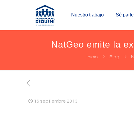
Nuestro trabajo
Sé parte
NatGeo emite la ex
Inicio
Blog
N
16 septiembre 2013