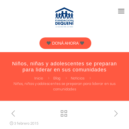
DONÁ AHORA
Niños, niñas y adolescentes se preparan
para liderar en sus comunidades
Inicio
Blog
Noticias
Niños, niñas y adolescentes se preparan para liderar en sus
comunidades
3 febrero 2015