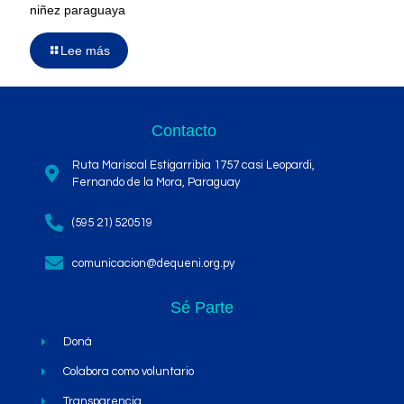
niñez paraguaya
Lee más
Contacto
Ruta Mariscal Estigarribia 1757 casi Leopardi,
Fernando de la Mora, Paraguay
(595 21) 520519
comunicacion@dequeni.org.py
Sé Parte
Doná
Colabora como voluntario
Transparencia