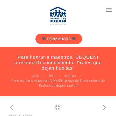
DONÁ AHORA
Para honrar a maestros, DEQUENÍ
presenta Reconocimiento “Profes que
dejan huellas”
Inicio
Blog
Noticias
Para honrar a maestros, DEQUENÍ presenta Reconocimiento
“Profes que dejan huellas”