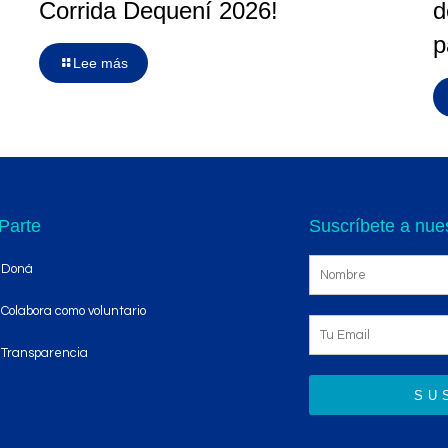
Corrida Dequení 2026!
d
p
Lee más
Parte
Suscríbete a nues
Doná
Colabora como voluntario
Transparencia
SU