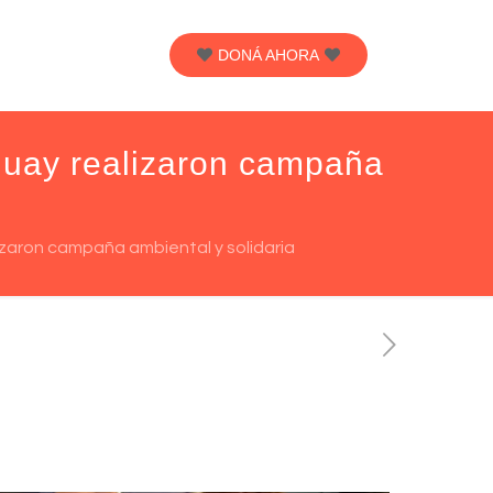
DONÁ AHORA
aguay realizaron campaña
lizaron campaña ambiental y solidaria