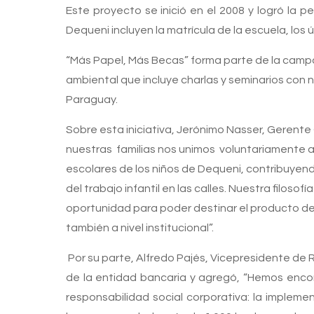
Este proyecto se inició en el 2008 y logró la
Dequeni incluyen la matrícula de la escuela, los 
“Más Papel, Más Becas” forma parte de la campa
ambiental que incluye charlas y seminarios con n
Paraguay.
Sobre esta iniciativa, Jerónimo Nasser, Gerent
nuestras familias nos unimos voluntariamente a
escolares de los niños de Dequeni, contribuyendo
del trabajo infantil en las calles. Nuestra filo
oportunidad para poder destinar el producto de
también a nivel institucional”.
Por su parte, Alfredo Pajés, Vicepresidente de 
de la entidad bancaria y agregó, “Hemos enc
responsabilidad social corporativa: la implem