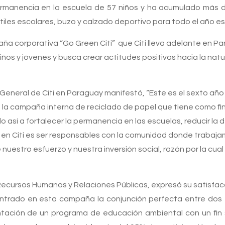
 permanencia en la escuela de 57 niños y ha acumulado más d
útiles escolares, buzo y calzado deportivo para todo el año es
ña corporativa “Go Green Citi” que Citi lleva adelante en P
iños y jóvenes y busca crear actitudes positivas hacia la natu
e General de Citi en Paraguay manifestó, “Este es el sexto a
 la campaña interna de reciclado de papel que tiene como fin
 así a fortalecer la permanencia en las escuelas, reducir la 
sofía en Citi es ser responsables con la comunidad donde traba
 nuestro esfuerzo y nuestra inversión social, razón por la c
Recursos Humanos y Relaciones Públicas, expresó su satisfac
ontrado en esta campaña la conjunción perfecta entre dos
entación de un programa de educación ambiental con un fin 