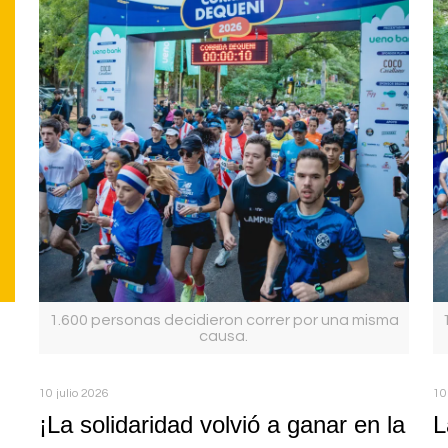
1.600 personas decidieron correr por una misma
causa.
10 julio 2026
10
¡La solidaridad volvió a ganar en la
L