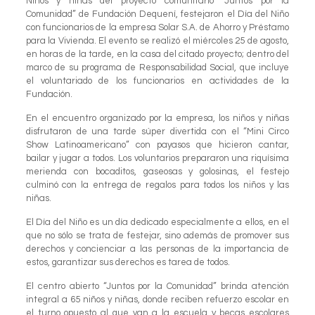
Niños y niñas del proyecto comunitario “Juntos por la
Comunidad” de Fundación Dequení, festejaron el Día del Niño
con funcionarios de la empresa Solar S.A. de Ahorro y Préstamo
para la Vivienda. El evento se realizó el miércoles 25 de agosto,
en horas de la tarde, en la casa del citado proyecto; dentro del
marco de su programa de Responsabilidad Social, que incluye
el voluntariado de los funcionarios en actividades de la
Fundación.
En el encuentro organizado por la empresa, los niños y niñas
disfrutaron de una tarde súper divertida con el “Mini Circo
Show Latinoamericano” con payasos que hicieron cantar,
bailar y jugar a todos. Los voluntarios prepararon una riquísima
merienda con bocaditos, gaseosas y golosinas, el festejo
culminó con la entrega de regalos para todos los niños y las
niñas.
El Día del Niño es un día dedicado especialmente a ellos, en el
que no sólo se trata de festejar, sino además de promover sus
derechos y concienciar a las personas de la importancia de
estos, garantizar sus derechos es tarea de todos.
El centro abierto “Juntos por la Comunidad” brinda atención
integral a 65 niños y niñas, donde reciben refuerzo escolar en
el turno opuesto al que van a la escuela y becas escolares