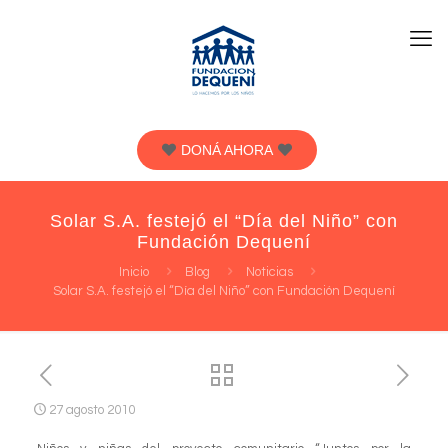
DONÁ AHORA
Solar S.A. festejó el “Día del Niño” con
Fundación Dequení
Inicio
Blog
Noticias
Solar S.A. festejó el “Día del Niño” con Fundación Dequení
27 agosto 2010