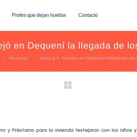
Profes que dejan huellas
Contacto
tejó en Dequení la llegada de 
Noticias
Solar S.A. festejó en Dequení la llegada de
ro y Préstamo para la vivienda festejaron con los niños y