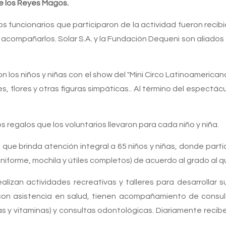
e los Reyes Magos.
 los funcionarios que participaron de la actividad fueron re
compañarlos. Solar S.A. y la Fundación Dequeni son aliados 
n los niños y niñas con el show del "Mini Circo Latinoamerican
, flores y otras figuras simpáticas.. Al término del espectá
 regalos que los voluntarios llevaron para cada niño y niña.
que brinda atención integral a 65 niños y niñas, donde partic
niforme, mochila y útiles completos) de acuerdo al grado al q
izan actividades recreativas y talleres para desarrollar sus
 con asistencia en salud, tienen acompañamiento de consul
cunas y vitaminas) y consultas odontológicas. Diariamente re