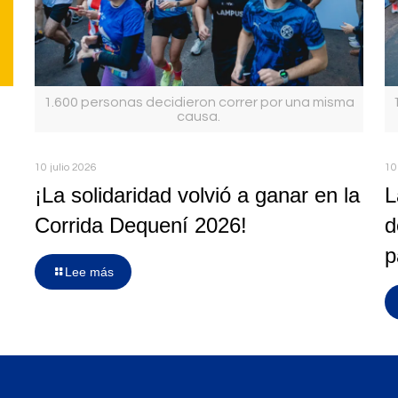
1.600 personas decidieron correr por una misma
causa.
10 julio 2026
10
¡La solidaridad volvió a ganar en la
L
Corrida Dequení 2026!
d
p
Lee más