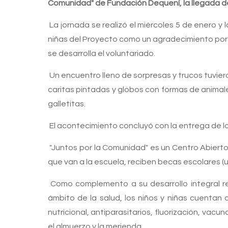
Comunidad" de Fundación Dequení, la llegada d
La jornada se realizó el miércoles 5 de enero y
niñas del Proyecto como un agradecimiento por a
se desarrolla el voluntariado.
Un encuentro lleno de sorpresas y trucos tuviero
caritas pintadas y globos con formas de animales
galletitas.
El acontecimiento concluyó con la entrega de los
"Juntos por la Comunidad" es un Centro Abierto 
que van a la escuela, reciben becas escolares (u
Como complemento a su desarrollo integral real
ámbito de la salud, los niños y niñas cuentan
nutricional, antiparasitarios, fluorización, va
el almuerzo y la merienda.