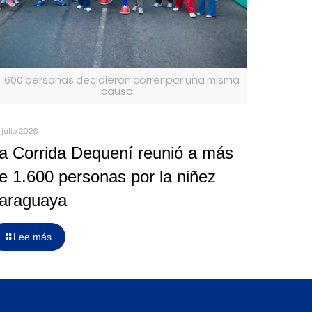
1.600 personas decidieron correr por una misma
causa.
 julio 2026
a Corrida Dequení reunió a más
e 1.600 personas por la niñez
araguaya
Lee más