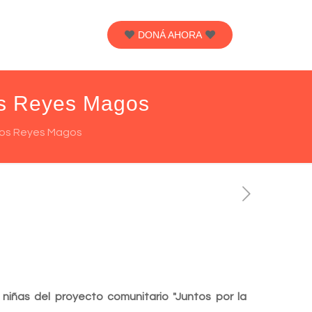
DONÁ AHORA
los Reyes Magos
 los Reyes Magos
 niñas del proyecto comunitario "Juntos por la