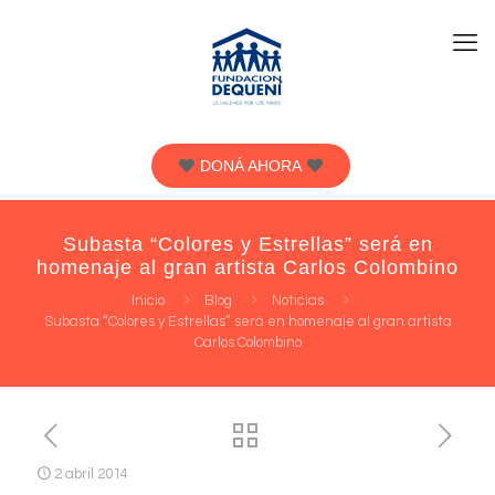
DONÁ AHORA
Subasta “Colores y Estrellas” será en
homenaje al gran artista Carlos Colombino
Inicio
Blog
Noticias
Subasta “Colores y Estrellas” será en homenaje al gran artista
Carlos Colombino
2 abril 2014