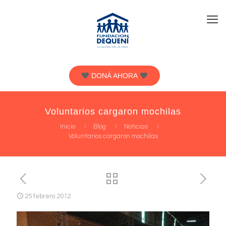
DONÁ AHORA
Voluntarios cargaron mochilas
Inicio
Blog
Noticias
Voluntarios cargaron mochilas
25 febrero 2012