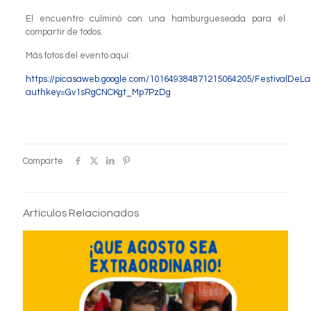
El encuentro culminó con una hamburgueseada para el
compartir de todos.
Más fotos del evento aquí:
https://picasaweb.google.com/101649384871215064205/FestivalDeL
authkey=Gv1sRgCNCKgt_Mp7PzDg
Comparte
Artículos Relacionados