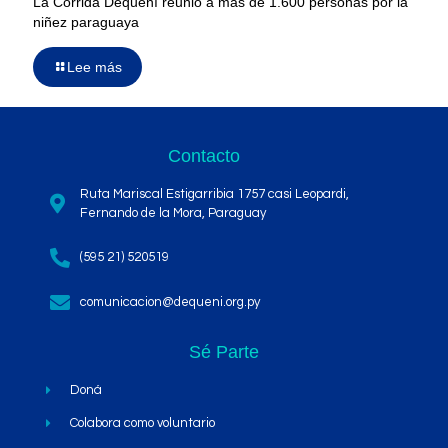
La Corrida Dequení reunió a más de 1.600 personas por la
niñez paraguaya
Lee más
Contacto
Ruta Mariscal Estigarribia 1757 casi Leopardi,
Fernando de la Mora, Paraguay
(595 21) 520519
comunicacion@dequeni.org.py
Sé Parte
Doná
Colabora como voluntario