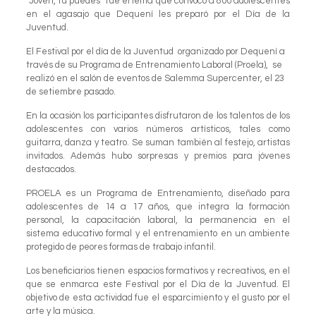
“Joven, tú puedes” fue el lema que convocó a 800 adolescentes
en el agasajo que Dequení les preparó por el Día de la
Juventud.
El Festival por el día de la Juventud organizado por Dequení a
través de su Programa de Entrenamiento Laboral (Proela), se
realizó en el salón de eventos de Salemma Supercenter, el 23
de setiembre pasado.
En la ocasión los participantes disfrutaron de los talentos de los
adolescentes con varios números artísticos, tales como
guitarra, danza y teatro. Se suman también al festejo, artistas
invitados. Además hubo sorpresas y premios para jóvenes
destacados.
PROELA es un Programa de Entrenamiento, diseñado para
adolescentes de 14 a 17 años, que integra la formación
personal, la capacitación laboral, la permanencia en el
sistema educativo formal y el entrenamiento en un ambiente
protegido de peores formas de trabajo infantil.
Los beneficiarios tienen espacios formativos y recreativos, en el
que se enmarca este Festival por el Día de la Juventud. El
objetivo de esta actividad fue el esparcimiento y el gusto por el
arte y la música.