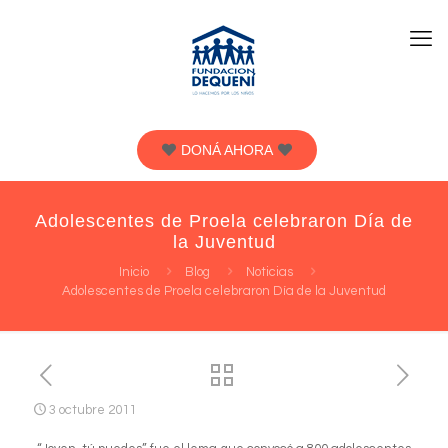
DONÁ AHORA
Adolescentes de Proela celebraron Día de
la Juventud
Inicio
Blog
Noticias
Adolescentes de Proela celebraron Día de la Juventud
3 octubre 2011