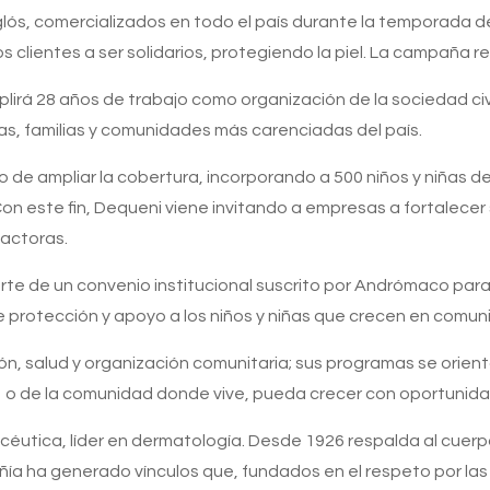
ós, comercializados en todo el país durante la temporada d
s clientes a ser solidarios, protegiendo la piel. La campaña r
rá 28 años de trabajo como organización de la sociedad civil
nas, familias y comunidades más carenciadas del país.
 de ampliar la cobertura, incorporando a 500 niños y niñas de
n este fin, Dequeni viene invitando a empresas a fortalecer 
actoras.
te de un convenio institucional suscrito por Andrómaco para
e protección y apoyo a los niños y niñas que crecen en comu
n, salud y organización comunitaria; sus programas se orientan
 o de la comunidad donde vive, pueda crecer con oportunidad 
tica, líder en dermatología. Desde 1926 respalda al cuerpo
pañía ha generado vínculos que, fundados en el respeto por l