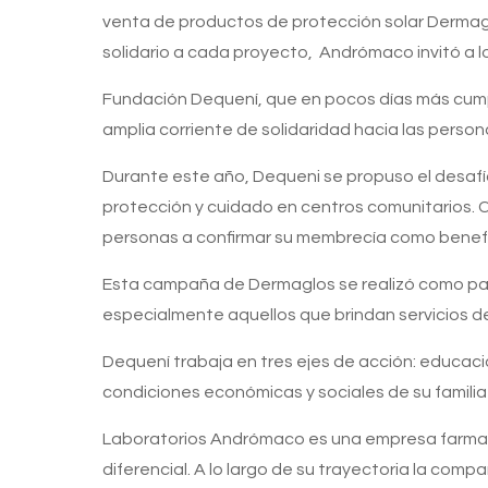
venta de productos de protección solar Dermagl
solidario a cada proyecto, Andrómaco invitó a lo
Fundación Dequení, que en pocos días más cumpli
amplia corriente de solidaridad hacia las perso
Durante este año, Dequeni se propuso el desafío
protección y cuidado en centros comunitarios. Co
personas a confirmar su membrecía como benef
Esta campaña de Dermaglos se realizó como par
especialmente aquellos que brindan servicios d
Dequení trabaja en tres ejes de acción: educació
condiciones económicas y sociales de su familia
Laboratorios Andrómaco es una empresa farmacéu
diferencial. A lo largo de su trayectoria la com