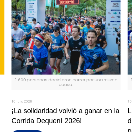
1.600 personas decidieron correr por una misma
causa.
10 julio 2026
10
¡La solidaridad volvió a ganar en la
L
Corrida Dequení 2026!
d
p