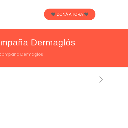
DONÁ AHORA
campaña Dermaglós
u campaña Dermaglós