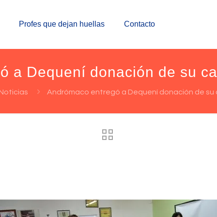
Profes que dejan huellas
Contacto
ó a Dequení donación de su 
Noticias
Andrómaco entregó a Dequení donación de s