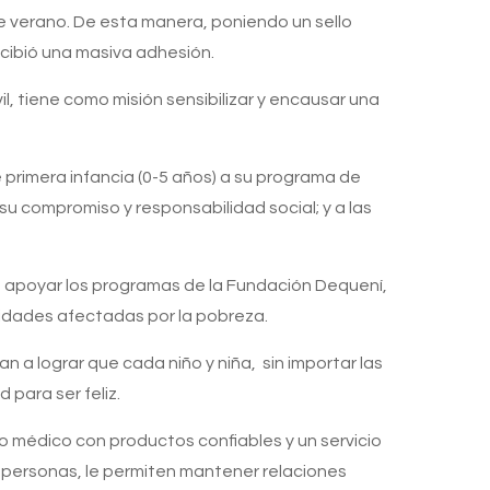
e verano. De esta manera, poniendo un sello
ecibió una masiva adhesión.
, tiene como misión sensibilizar y encausar una
 primera infancia (0-5 años) a su programa de
su compromiso y responsabilidad social; y a las
 apoyar los programas de la Fundación Dequení,
nidades afectadas por la pobreza.
 a lograr que cada niño y niña, sin importar las
para ser feliz.
 médico con productos confiables y un servicio
as personas, le permiten mantener relaciones