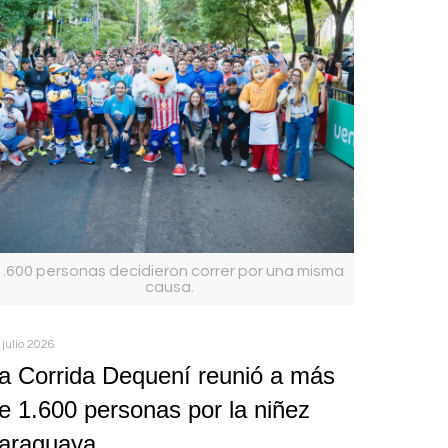
1.600 personas decidieron correr por una misma
causa.
 julio 2026
a Corrida Dequení reunió a más
e 1.600 personas por la niñez
araguaya