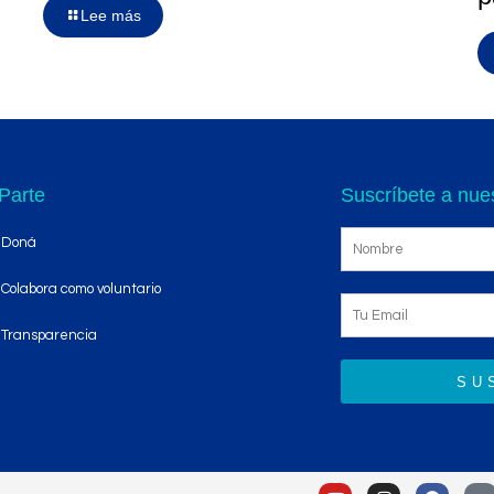
Lee más
Parte
Suscríbete a nues
Doná
Colabora como voluntario
Transparencia
SU