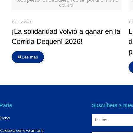
1.600 personas decidieron correr por una misma
causa.
10 julio 2026
10
¡La solidaridad volvió a ganar en la
L
Corrida Dequení 2026!
d
p
Lee más
Parte
Suscríbete a nues
Doná
Colabora como voluntario