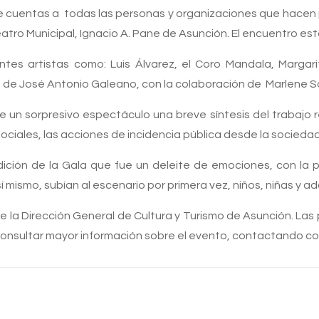
 cuentas a todas las personas y organizaciones que hacen p
eatro Municipal, Ignacio A. Pane de Asunción. El encuentro est
tes artistas como: Luis Álvarez, el Coro Mandala, Margarita
o de José Antonio Galeano, con la colaboración de Marlene S
 un sorpresivo espectáculo una breve síntesis del trabajo r
ales, las acciones de incidencia pública desde la sociedad civ
dición de la Gala que fue un deleite de emociones, con la p
í mismo, subían al escenario por primera vez, niños, niñas y
e la Dirección General de Cultura y Turismo de Asunción. La
nsultar mayor información sobre el evento, contactando con 