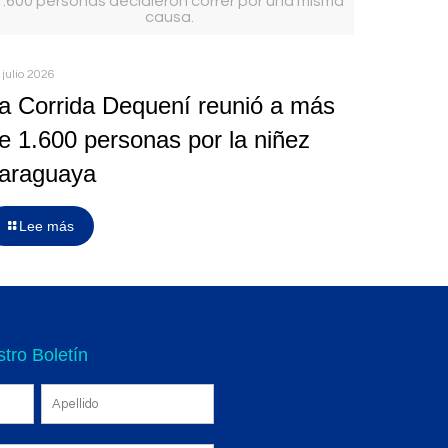
1.600 personas decidieron correr por una misma
causa.
 julio 2026
a Corrida Dequení reunió a más
e 1.600 personas por la niñez
araguaya
Lee más
tro Boletín