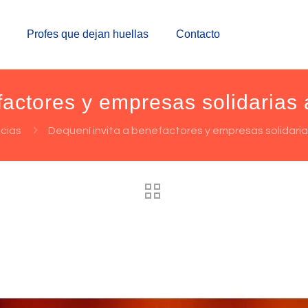
Profes que dejan huellas
Contacto
factores y empresas solidarias 
cias
Dequení invita a benefactores y empresas solidaria