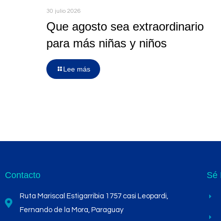
30 julio 2026
Que agosto sea extraordinario
para más niñas y niños
Lee más
Contacto
Sé 
Ruta Mariscal Estigarribia 1757 casi Leopardi,
Fernando de la Mora, Paraguay