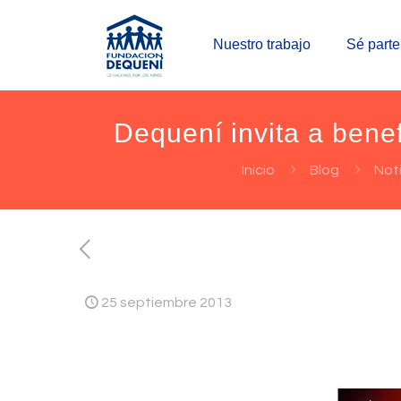
Nuestro trabajo
Sé parte
Dequení invita a bene
Inicio
Blog
Noti
25 septiembre 2013