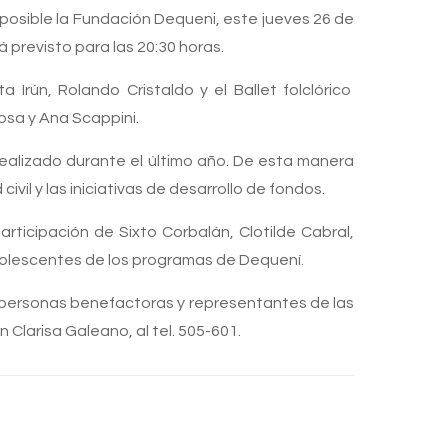
osible la Fundación Dequeni, este jueves 26 de
á previsto para las 20:30 horas.
 Irún, Rolando Cristaldo y el Ballet folclórico
osa y Ana Scappini.
ealizado durante el último año. De esta manera
il y las iniciativas de desarrollo de fondos.
articipación de Sixto Corbalán, Clotilde Cabral,
 adolescentes de los programas de Dequení.
s personas benefactoras y representantes de las
Clarisa Galeano, al tel. 505-601.