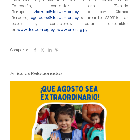
Educación, contactar con Zunilda
Baruja
zbaruja@dequeni.org.py
o con Clarisa
Galeano,
cgaleano@dequeni.org.py
o llamar tel. 520519. Las
bases y condiciones están disponibles
en
www.dequeni.org.py
,
www.pmc.org.py
Comparte
Artículos Relacionados