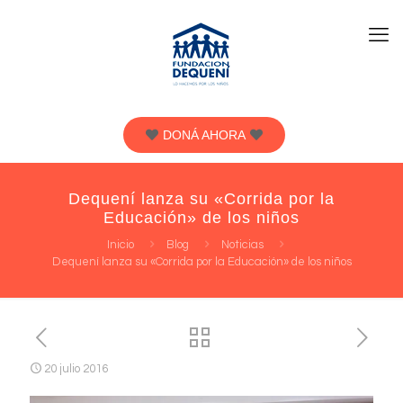
DONÁ AHORA
Dequení lanza su «Corrida por la
Educación» de los niños
Inicio
Blog
Noticias
Dequení lanza su «Corrida por la Educación» de los niños
20 julio 2016