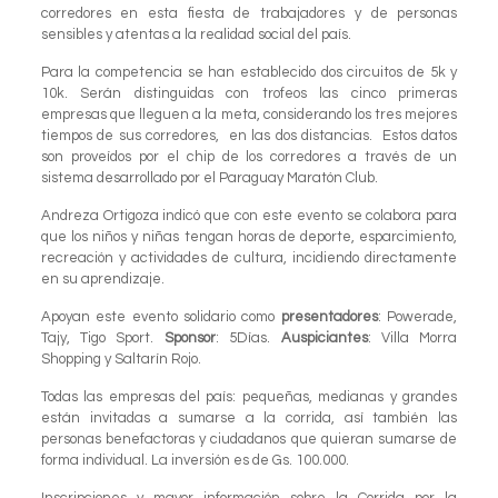
corredores en esta fiesta de trabajadores y de personas
sensibles y atentas a la realidad social del país.
Para la competencia se han establecido dos circuitos de 5k y
10k. Serán distinguidas con trofeos las cinco primeras
empresas que lleguen a la meta, considerando los tres mejores
tiempos de sus corredores, en las dos distancias. Estos datos
son proveídos por el chip de los corredores a través de un
sistema desarrollado por el Paraguay Maratón Club.
Andreza Ortigoza indicó que con este evento se colabora para
que los niños y niñas tengan horas de deporte, esparcimiento,
recreación y actividades de cultura, incidiendo directamente
en su aprendizaje.
Apoyan este evento solidario como
presentadores
: Powerade,
Tajy, Tigo Sport.
Sponsor
: 5Días.
Auspiciantes
: Villa Morra
Shopping y Saltarín Rojo.
Todas las empresas del país: pequeñas, medianas y grandes
están invitadas a sumarse a la corrida, así también las
personas benefactoras y ciudadanos que quieran sumarse de
forma individual. La inversión es de Gs. 100.000.
Inscripciones y mayor información sobre la Corrida por la