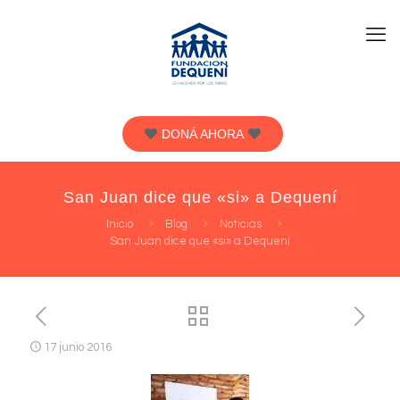
DONÁ AHORA
San Juan dice que «si» a Dequení
Inicio
Blog
Noticias
San Juan dice que «si» a Dequení
17 junio 2016