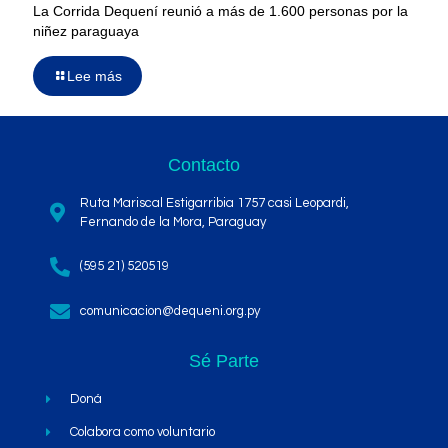
La Corrida Dequení reunió a más de 1.600 personas por la
niñez paraguaya
Lee más
Contacto
Ruta Mariscal Estigarribia 1757 casi Leopardi,
Fernando de la Mora, Paraguay
(595 21) 520519
comunicacion@dequeni.org.py
Sé Parte
Doná
Colabora como voluntario