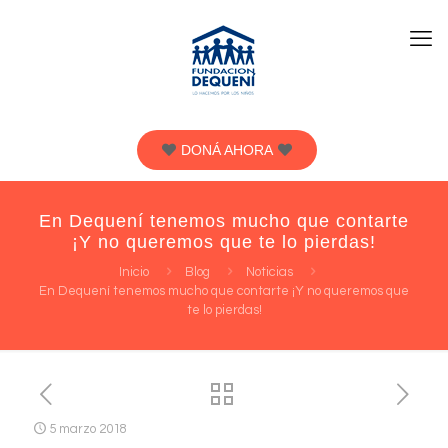
DONÁ AHORA
En Dequení tenemos mucho que contarte
¡Y no queremos que te lo pierdas!
Inicio
Blog
Noticias
En Dequení tenemos mucho que contarte ¡Y no queremos que
te lo pierdas!
5 marzo 2018