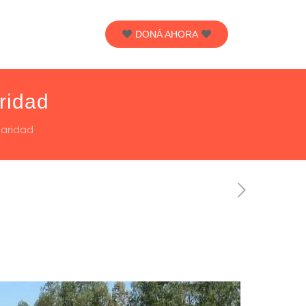
DONÁ AHORA
ridad
daridad