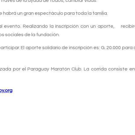
ravés de la ayuda de todos, cambiar vidas.
e habrá un gran espectáculo para toda la familia.
a al evento. Realizando la inscripción con un aporte, recib
s sociales de la fundación.
participar. El aporte solidario de inscripción es: G. 20.000 pa
izada por el Paraguay Maratón Club. La corrida consiste en
y.org