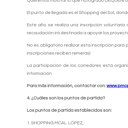
Queremos mostrar lo que ha logrado DEQUENÍ a t
El punto de llegada es el Shopping del Sol, dond
Este año se realiza una inscripción voluntari
recaudación irá destinada a apoyar los proyecto
No es obligatorio realizar esta inscripción para 
inscripciones reciben remeras)
La participación de los corredores está organ
información
Para más información, contactar con:
www.pmcp
4. ¿Cuáles son los puntos de partida?
Los puntos de partida establecidos son:
1. SHOPPING MCAL. LÓPEZ,