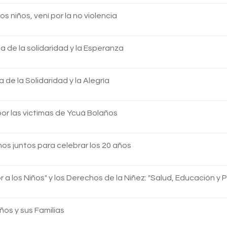
los niños, vení por la no violencia
 de la solidaridad y la Esperanza
de la Solidaridad y la Alegría
por las victimas de Ycuá Bolaños
s juntos para celebrar los 20 años
 a los Niños" y los Derechos de la Niñez: "Salud, Educación y 
iños y sus Familias