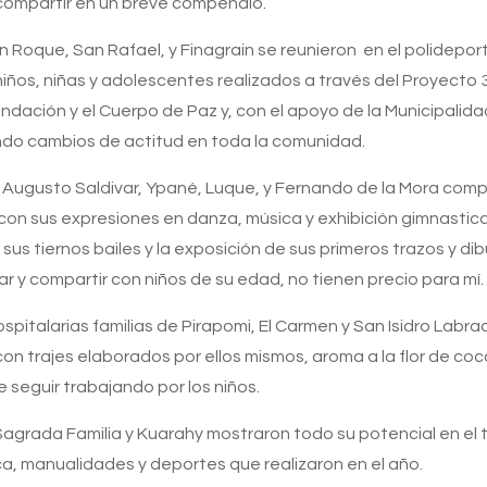
ompartir en un breve compendio.
 Roque, San Rafael, y Finagrain se reunieron en el polidepo
iños, niñas y adolescentes realizados a través del Proyecto 
ndación y el Cuerpo de Paz y, con el apoyo de la Municipalida
do cambios de actitud en toda la comunidad.
 Augusto Saldivar, Ypané, Luque, y Fernando de la Mora compart
 con sus expresiones en danza, música y exhibición gimnastic
us tiernos bailes y la exposición de sus primeros trazos y di
ilar y compartir con niños de su edad, no tienen precio para mí
ospitalarias familias de Pirapomi, El Carmen y San Isidro L
con trajes elaborados por ellos mismos, aroma a la flor de coco
e seguir trabajando por los niños.
 Sagrada Familia y Kuarahy mostraron todo su potencial en el
a, manualidades y deportes que realizaron en el año.