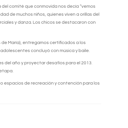
má del comité que conmovida nos decía “vemos
ad de muchos niños, quienes viven a orillas del
arciales y danza. Los chicos se destacaron con
de María), entregamos certificados a los
0 adolescentes concluyó con música y baile.
s del año y proyectar desafíos para el 2013.
 etapa.
omo espacios de recreación y contención para los