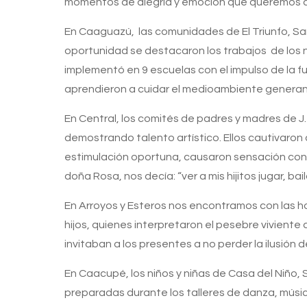
momentos de alegría y emoción que queremos c
En Caaguazú, las comunidades de El Triunfo, San
oportunidad se destacaron los trabajos de los n
implementó en 9 escuelas con el impulso de la fu
aprendieron a cuidar el medioambiente generan
En Central, los comités de padres y madres de J.
demostrando talento artístico. Ellos cautivaron
estimulación oportuna, causaron sensación con s
doña Rosa, nos decía: “ver a mis hijitos jugar, ba
En Arroyos y Esteros nos encontramos con las h
hijos, quienes interpretaron el pesebre viviente 
invitaban a los presentes a no perder la ilusión d
En Caacupé, los niños y niñas de Casa del Niño,
preparadas durante los talleres de danza, músic