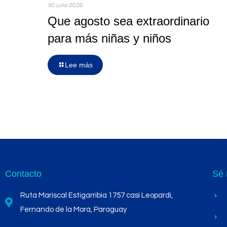
30 julio 2026
Que agosto sea extraordinario
para más niñas y niños
Lee más
Contacto
Sé 
Ruta Mariscal Estigarribia 1757 casi Leopardi,
Fernando de la Mora, Paraguay