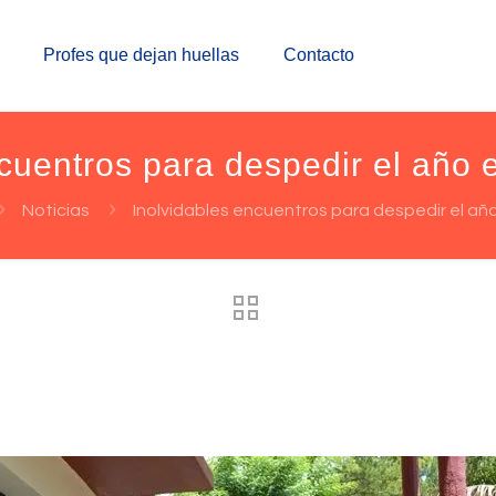
Profes que dejan huellas
Contacto
cuentros para despedir el año 
Noticias
Inolvidables encuentros para despedir el añ