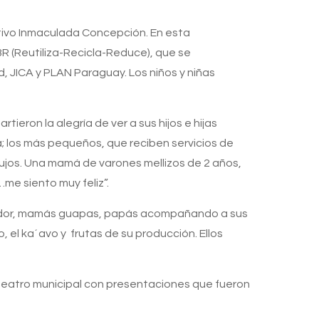
rtivo Inmaculada Concepción. En esta
3R (Reutiliza-Recicla-Reduce), que se
d, JICA y PLAN Paraguay. Los niños y niñas
ieron la alegría de ver a sus hijos e hijas
a; los más pequeños, que reciben servicios de
bujos. Una mamá de varones mellizos de 2 años,
…me siento muy feliz”.
abrador, mamás guapas, papás acompañando a sus
, el ka´avo y frutas de su producción. Ellos
 teatro municipal con presentaciones que fueron