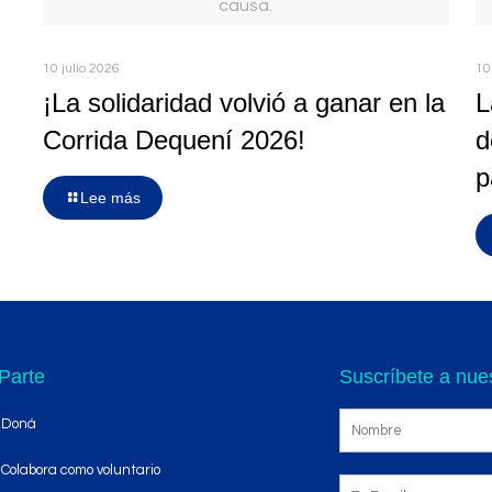
causa.
10 julio 2026
10
¡La solidaridad volvió a ganar en la
L
Corrida Dequení 2026!
d
p
Lee más
Parte
Suscríbete a nues
Doná
Colabora como voluntario