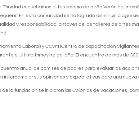
ima Trinidad escuchamos el testimonio de doña Verónica, ma
uení”. En esta comunidad se ha logrado disminuir la agresivid
alidad y responsabilidad, a través de los talleres de artes m
aná.
namiento Laboral) y CCVM (Centro de capacitación Vigilantes 
rante el último trimestre del año. El encuentro de más de 30
ncuentro anual de comités de padres para evaluar las accione
on intercambiar sus opiniones y expectativas para una nueva
ros de la fundación se iniciaron las Colonias de Vacaciones, c