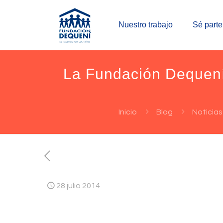
Nuestro trabajo
Sé parte
La Fundación Dequení 
Inicio
Blog
Noticias
28 julio 2014