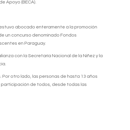
 de Apoyo (BECA).
nso estuvo abocado enteramente a la promoción
co de un concurso denominado Fondos
escentes en Paraguay.
alianza con la Secretaría Nacional de la Niñez y la
ia.
. Por otro lado, las personas de hasta 13 años
a participación de todos, desde todas las