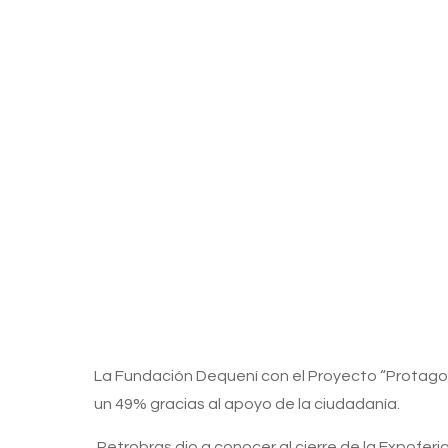
La Fundación Dequení con el Proyecto “Protagon
un 49% gracias al apoyo de la ciudadanía.
Petrobras dio a conocer al cierre de la Expofer