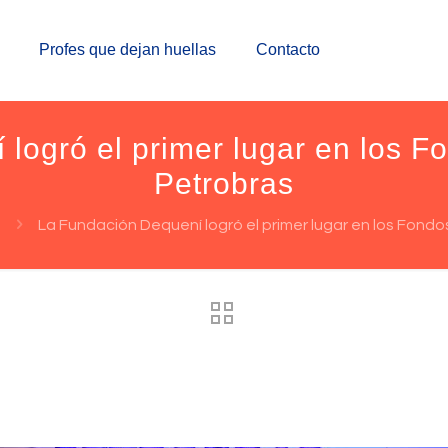
Profes que dejan huellas
Contacto
logró el primer lugar en los 
Petrobras
La Fundación Dequení logró el primer lugar en los Fond