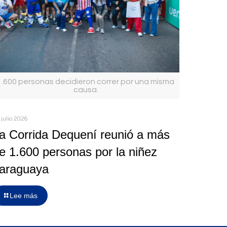
1.600 personas decidieron correr por una misma
causa.
 julio 2026
a Corrida Dequení reunió a más
e 1.600 personas por la niñez
araguaya
Lee más