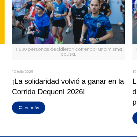
1.600 personas decidieron correr por una misma
causa.
10 julio 2026
10
¡La solidaridad volvió a ganar en la
L
Corrida Dequení 2026!
d
p
Lee más