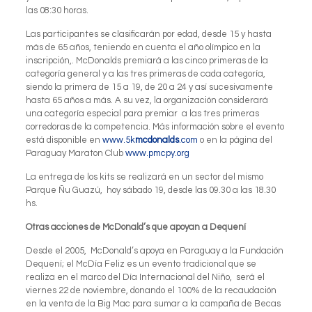
las 08:30 horas.
Las participantes se clasificarán por edad, desde 15 y hasta
más de 65 años, teniendo en cuenta el año olímpico en la
inscripción,. McDonalds premiará a las cinco primeras de la
categoría general y a las tres primeras de cada categoría,
siendo la primera de 15 a 19, de 20 a 24 y así sucesivamente
hasta 65 años a más. A su vez, la organización considerará
una categoría especial para premiar a las tres primeras
corredoras de la competencia. Más información sobre el evento
está disponible en
www.5k
mcdonalds
.com
o en la página del
Paraguay Maraton Club
www.pmcpy.org
La entrega de los kits se realizará en un sector del mismo
Parque Ñu Guazú, hoy sábado 19, desde las 09.30 a las 18.30
hs.
Otras acciones de McDonald’s que apoyan a Dequení
Desde el 2005, McDonald’s apoya en Paraguay a la Fundación
Dequení; el McDía Feliz es un evento tradicional que se
realiza en el marco del Día Internacional del Niño, será el
viernes 22 de noviembre, donando el 100% de la recaudación
en la venta de la Big Mac para sumar a la campaña de Becas