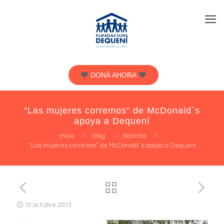
DONÁ AHORA
“Las mujeres corremos” de McDonald´s
apoya a Dequení
Inicio
Blog
Noticias
“Las mujeres corremos” de McDonald´s apoya a Dequení
19 octubre 2013