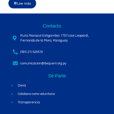
Lee más
Contacto
Ruta Mariscal Estigarribia 1757 casi Leopardi,
Fernando de la Mora, Paraguay
(595 21) 520519
comunicacion@dequeni.org.py
Sé Parte
Doná
Colabora como voluntario
Transparencia