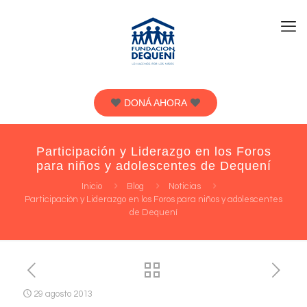
DONÁ AHORA
Participación y Liderazgo en los Foros
para niños y adolescentes de Dequení
Inicio
Blog
Noticias
Participación y Liderazgo en los Foros para niños y adolescentes
de Dequení
29 agosto 2013