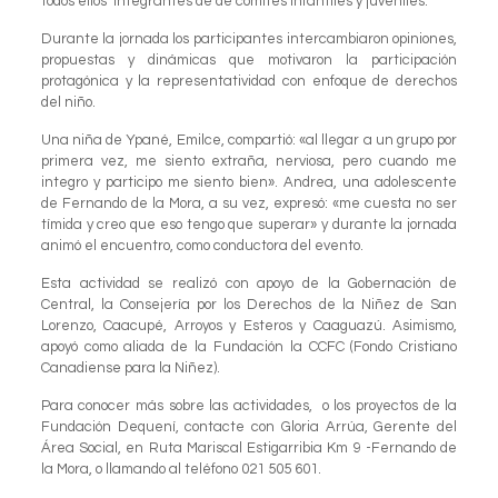
todos ellos integrantes de de comités infantiles y juveniles.
Durante la jornada los participantes intercambiaron opiniones,
propuestas y dinámicas que motivaron la participación
protagónica y la representatividad con enfoque de derechos
del niño.
Una niña de Ypané, Emilce, compartió: «al llegar a un grupo por
primera vez, me siento extraña, nerviosa, pero cuando me
integro y participo me siento bien». Andrea, una adolescente
de Fernando de la Mora, a su vez, expresó: «me cuesta no ser
tímida y creo que eso tengo que superar» y durante la jornada
animó el encuentro, como conductora del evento.
Esta actividad se realizó con apoyo de la Gobernación de
Central, la Consejería por los Derechos de la Niñez de San
Lorenzo, Caacupé, Arroyos y Esteros y Caaguazú. Asimismo,
apoyó como aliada de la Fundación la CCFC (Fondo Cristiano
Canadiense para la Niñez).
Para conocer más sobre las actividades, o los proyectos de la
Fundación Dequení, contacte con Gloria Arrúa, Gerente del
Área Social, en Ruta Mariscal Estigarribia Km 9 -Fernando de
la Mora, o llamando al teléfono 021 505 601.