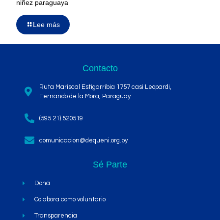
niñez paraguaya
Lee más
Contacto
Ruta Mariscal Estigarribia 1757 casi Leopardi,
Fernando de la Mora, Paraguay
(595 21) 520519
comunicacion@dequeni.org.py
Sé Parte
Doná
Colabora como voluntario
Transparencia