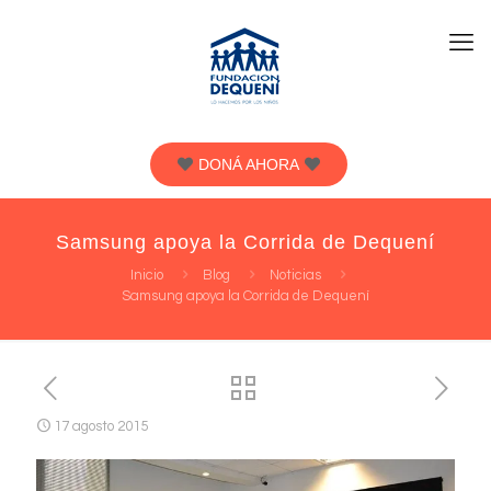
DONÁ AHORA
Samsung apoya la Corrida de Dequení
Inicio
Blog
Noticias
Samsung apoya la Corrida de Dequení
17 agosto 2015