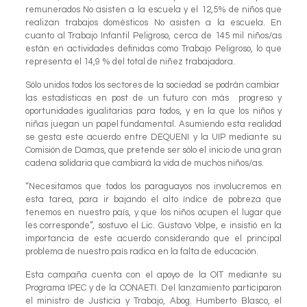
remunerados No asisten a la escuela y el 12,5% de niños que
realizan trabajos domésticos No asisten a la escuela. En
cuanto al Trabajo Infantil Peligroso, cerca de 145 mil niños/as
están en actividades definidas como Trabajo Peligroso, lo que
representa el 14,9 % del total de niñez trabajadora.
Sólo unidos todos los sectores de la sociedad se podrán cambiar
las estadísticas en post de un futuro con más progreso y
oportunidades igualitarias para todos, y en la que los niños y
niñas juegan un papel fundamental. Asumiendo esta realidad
se gesta este acuerdo entre DEQUENI y la UIP mediante su
Comisión de Damas, que pretende ser sólo el inicio de una gran
cadena solidaria que cambiará la vida de muchos niños/as.
“Necesitamos que todos los paraguayos nos involucremos en
esta tarea, para ir bajando el alto índice de pobreza que
tenemos en nuestro país, y que los niños ocupen el lugar que
les corresponde”, sostuvo el Lic. Gustavo Volpe, e insistió en la
importancia de este acuerdo considerando que el principal
problema de nuestro país radica en la falta de educación.
Esta campaña cuenta con el apoyo de la OIT mediante su
Programa IPEC y de la CONAETI. Del lanzamiento participaron
el ministro de Justicia y Trabajo, Abog. Humberto Blasco, el