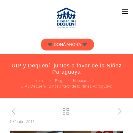
DONÁ AHORA
UIP y Dequení, juntos a favor de la Niñez
Paraguaya
Inicio
Blog
Noticias
UIP y Dequení, juntos a favor de la Niñez Paraguaya
4 abril 2011