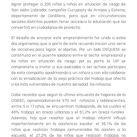
lograr proteger a 200 niños y niñas en situación de riesgo de
San Isidro Labrador, compañía Curupayty de Arroyos y Esteros,
departamento de Cordillera, para que en circunstancias
sociales distintas puedan tener acceso a la educación que los
convertirá en ciudadanos de provecho.
El desafío de encarar este emprendimiento ha unido a estos
dos organismos, que a partir de este acuerdo inician una serie
de acciones para lograr el objetivo. Por un lado DEQUENI se
constituirá en el puente solidario entre el sector empresarial y
los niños en situación de riesgo; por su parte la UIP se
compromete a invitar a sus asociados a ser activos partícipes
de esta campaña apadrinando a un niño/a y con ello colaborar
con la erradicación de la vieja práctica del trabajo que afecta
a los más vulnerables de nuestra sociedad: los niños/as.
Cabe recordar que según la última encuesta de hogares de la
DGEEC, aproximadamente 970 mil niños/as y adolescentes,
entre 5 a 17 años, se encuentran trabajando, de los cuales el
46% trabaja en áreas urbanas y el 61,2% en áreas rurales.
Además, hay que resaltar que el trabajo infantil influye
importantemente en la asistencia escolar: el 36,1% de los
niños que realizan trabajos remunerados No asisten a la
escuela, el 27,2% de los niños que realizan trabajos no