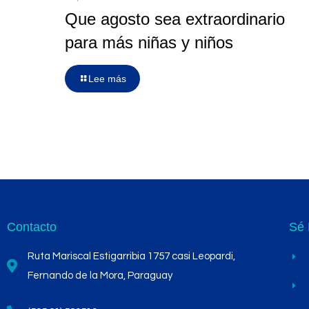
Que agosto sea extraordinario
para más niñas y niños
Lee más
Contacto
Sé 
Ruta Mariscal Estigarribia 1757 casi Leopardi,
Fernando de la Mora, Paraguay