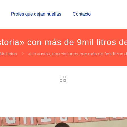
Profes que dejan huellas
Contacto
storia» con más de 9mil litros d
Noticias
«Un vasito, una historia» con más de 9mil litros