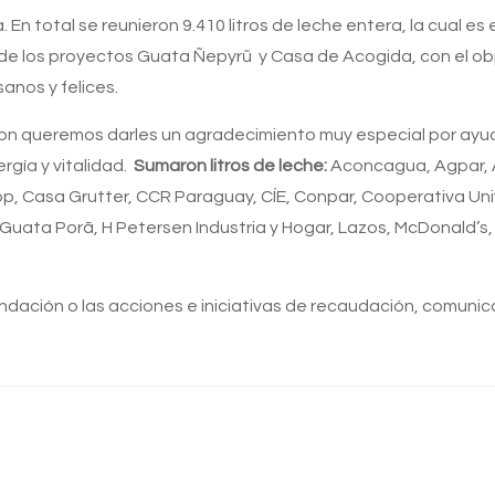
ra. En total se reunieron 9.410 litros de leche entera, la cua
 de los proyectos Guata Ñepyrũ y Casa de Acogida, con el 
sanos y felices.
ron queremos darles un agradecimiento muy especial por ayud
rgía y vitalidad.
Sumaron litros de leche:
Aconcagua, Agpar, A
op, Casa Grutter, CCR Paraguay, CÍE, Conpar, Cooperativa Uni
uata Porã, H Petersen Industria y Hogar, Lazos, McDonald’s,
undación o las acciones e iniciativas de recaudación, comun