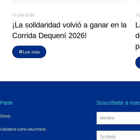
10 julio 2026
10
¡La solidaridad volvió a ganar en la
L
Corrida Dequení 2026!
d
p
Lee más
Parte
Suscríbete a nues
Doná
Colabora como voluntario