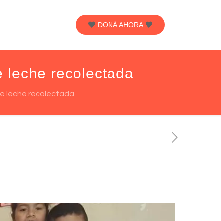
DONÁ AHORA
e leche recolectada
 de leche recolectada