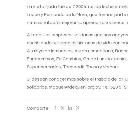
La meta fijada fue de 7.200 litros de leche ente
Luque y Fernando de la Mora, que forman parte
nutricional para mejorar su aprendizaje y crecer 
A todas las empresas solidarias que nos apoya
escribiendo sus propias historias de vida con ene
Atalaya de Inmuebles, Aurora Inmobiliaria, Banc
Eurocambios, Fe Cambios, Grupo Luminotecnia, G
Supermercados, Tecnoedil, Tocsa y Vernon.
Si desean conocer más sobre el trabajo de la F
solidarias, mbauer@dequeni.org.py, Tel. 520 519.
Comparte