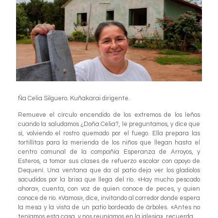
Ña Celia Silguero. Kuñakarai dirigente.
Remueve el círculo encendido de los extremos de los leños
cuando la saludamos ¿Doña Celia?, le preguntamos, y dice que
sí, volviendo el rostro quemado por el fuego. Ella prepara las
tortillitas para la merienda de los niños que llegan hasta el
centro comunal de la compañía Esperanza de Arroyos, y
Esteros, a tomar sus clases de refuerzo escolar con apoyo de
Dequení. Una ventana que da al patio deja ver los gladiolos
sacudidos por la brisa que llega del río. «Hay mucho pescado
ahora», cuenta, con voz de quien conoce de peces, y quien
conoce de río. «Vamos», dice, invitando al corredor donde espera
la mesa y la vista de un patio bordeado de árboles. «Antes no
teníamos esta casa, y nos reuníamos en la iglesia», recuerda…