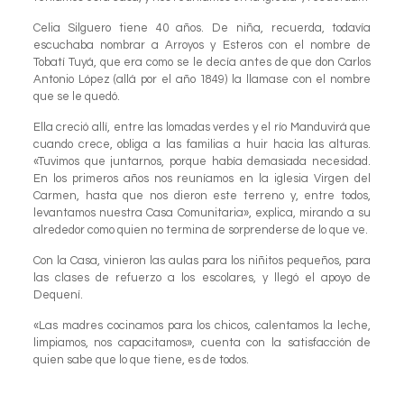
Celia Silguero tiene 40 años. De niña, recuerda, todavía
escuchaba nombrar a Arroyos y Esteros con el nombre de
Tobatí Tuyá, que era como se le decía antes de que don Carlos
Antonio López (allá por el año 1849) la llamase con el nombre
que se le quedó.
Ella creció allí, entre las lomadas verdes y el río Manduvirá que
cuando crece, obliga a las familias a huir hacia las alturas.
«Tuvimos que juntarnos, porque había demasiada necesidad.
En los primeros años nos reuníamos en la iglesia Virgen del
Carmen, hasta que nos dieron este terreno y, entre todos,
levantamos nuestra Casa Comunitaria», explica, mirando a su
alrededor como quien no termina de sorprenderse de lo que ve.
Con la Casa, vinieron las aulas para los niñitos pequeños, para
las clases de refuerzo a los escolares, y llegó el apoyo de
Dequení.
«Las madres cocinamos para los chicos, calentamos la leche,
limpiamos, nos capacitamos», cuenta con la satisfacción de
quien sabe que lo que tiene, es de todos.