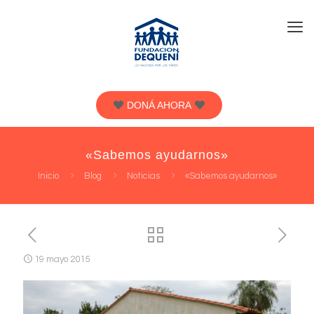
DONÁ AHORA
«Sabemos ayudarnos»
Inicio
Blog
Noticias
«Sabemos ayudarnos»
19 mayo 2015