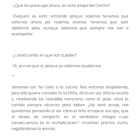
-¿Qué les preocupa ahora, en esta etapa del Centro?
-Dequení se está retirando porque nosotros tenemos que
valernos ahora por nosotros mismos; tenemos que salir
adelante solos, aunque sabemos que siempre nos van a
acompañar.
-¿Usted confía en que van a poder?
-Sí, yo creo que sí, porque ya sabemos ayudarnos.
**
Volvemos con ña Celia a la cocina. Nos estamos despidiendo,
pero ella quiere convidar la tortillita, dicta en voz alta la receta
y, revolviendo los rescoldos menciona, como al paso: «Acá la
comida siempre alcanza para todos». ¿No será acaso, nos
quedamos pensando al ver cómo el leño enrojece sus ojos, que
el deseo de compartir es el verdadero milagro cuya
consecuencia es la multiplicación? «Vuelvan pronto», invita,
regalándonos la sonrisa.