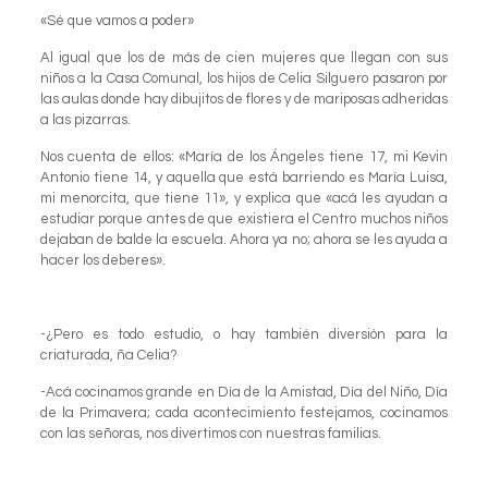
«Sé que vamos a poder»
Al igual que los de más de cien mujeres que llegan con sus
niños a la Casa Comunal, los hijos de Celia Silguero pasaron por
las aulas donde hay dibujitos de flores y de mariposas adheridas
a las pizarras.
Nos cuenta de ellos: «María de los Ángeles tiene 17, mi Kevin
Antonio tiene 14, y aquella que está barriendo es María Luisa,
mi menorcita, que tiene 11», y explica que «acá les ayudan a
estudiar porque antes de que existiera el Centro muchos niños
dejaban de balde la escuela. Ahora ya no; ahora se les ayuda a
hacer los deberes».
-¿Pero es todo estudio, o hay también diversión para la
criaturada, ña Celia?
-Acá cocinamos grande en Día de la Amistad, Día del Niño, Día
de la Primavera; cada acontecimiento festejamos, cocinamos
con las señoras, nos divertimos con nuestras familias.